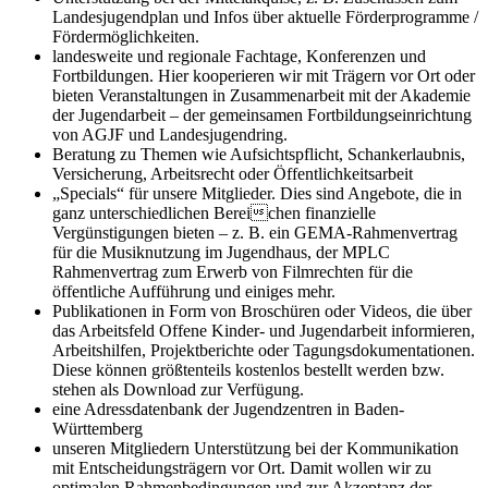
Landesjugendplan und Infos über aktuelle Förderprogramme /
Fördermöglichkeiten.
landesweite und regionale Fachtage, Konferenzen und
Fortbildungen. Hier kooperieren wir mit Trägern vor Ort oder
bieten Veranstaltungen in Zusammenarbeit mit der Akademie
der Jugendarbeit – der gemeinsamen Fortbildungseinrichtung
von AGJF und Landesjugendring.
Beratung zu Themen wie Aufsichtspflicht, Schankerlaubnis,
Versicherung, Arbeitsrecht oder Öffentlichkeitsarbeit
„Specials“ für unsere Mitglieder. Dies sind Angebote, die in
ganz unterschiedlichen Bereichen finanzielle
Vergünstigungen bieten – z. B. ein GEMA-Rahmenvertrag
für die Musiknutzung im Jugendhaus, der MPLC
Rahmenvertrag zum Erwerb von Filmrechten für die
öffentliche Aufführung und einiges mehr.
Publikationen in Form von Broschüren oder Videos, die über
das Arbeitsfeld Offene Kinder- und Jugendarbeit informieren,
Arbeitshilfen, Projektberichte oder Tagungsdokumentationen.
Diese können größtenteils kostenlos bestellt werden bzw.
stehen als Download zur Verfügung.
eine Adressdatenbank der Jugendzentren in Baden-
Württemberg
unseren Mitgliedern Unterstützung bei der Kommunikation
mit Entscheidungsträgern vor Ort. Damit wollen wir zu
optimalen Rahmenbedingungen und zur Akzeptanz der