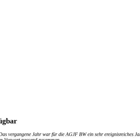
fügbar
 „Das vergangene Jahr war für die AGJF BW ein sehr ereignisreiches Ja
hrem Vorwort passend zusammen.