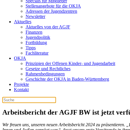
Specials für Mitglieder
Stellenangebote für die OKJA
Adressen der Jugendzentren
Newsletter
Aktuelles
Aktuelles von der AGJF
Finanzen
Jugendpolitik
Fortbildung
Tipps
Fachliteratur
OKJA
Prinzipien der Offenen Kinder- und Jugendarbeit
Gesetze und Rechtliches
Rahmenbedingungen
Geschichte der OKJA in Baden-Württemberg
Projekte
Kontakt
Arbeitsbericht der AGJF BW ist jetzt ver
Wir freuen uns, unseren neuen Arbeitsbericht 2024 zu präsentieren.
Innen und Außen geprägt war.“, fasst unsere erste Vorsitzende in i