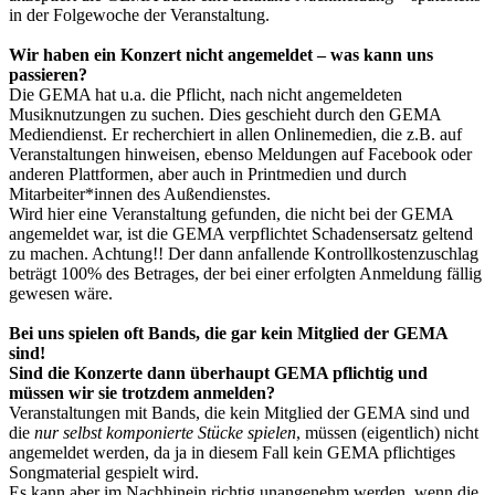
in der Folgewoche der Veranstaltung.
Wir haben ein Konzert nicht angemeldet – was kann uns
passieren?
Die GEMA hat u.a. die Pflicht, nach nicht angemeldeten
Musiknutzungen zu suchen. Dies geschieht durch den GEMA
Mediendienst. Er recherchiert in allen Onlinemedien, die z.B. auf
Veranstaltungen hinweisen, ebenso Meldungen auf Facebook oder
anderen Plattformen, aber auch in Printmedien und durch
Mitarbeiter*innen des Außendienstes.
Wird hier eine Veranstaltung gefunden, die nicht bei der GEMA
angemeldet war, ist die GEMA verpflichtet Schadensersatz geltend
zu machen. Achtung!! Der dann anfallende Kontrollkostenzuschlag
beträgt 100% des Betrages, der bei einer erfolgten Anmeldung fällig
gewesen wäre.
Bei uns spielen oft Bands, die gar kein Mitglied der GEMA
sind!
Sind die Konzerte dann überhaupt GEMA pflichtig und
müssen wir sie trotzdem anmelden?
Veranstaltungen mit Bands, die kein Mitglied der GEMA sind und
die
nur selbst komponierte Stücke spielen
, müssen (eigentlich) nicht
angemeldet werden, da ja in diesem Fall kein GEMA pflichtiges
Songmaterial gespielt wird.
Es kann aber im Nachhinein richtig unangenehm werden, wenn die