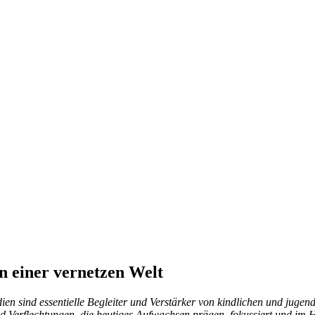
n einer vernetzen Welt
edien sind essentielle Begleiter und Verstärker von kindlichen und ju
 Verflechtungen, die heutiges Aufwachsen prägen, fokussiert und im 