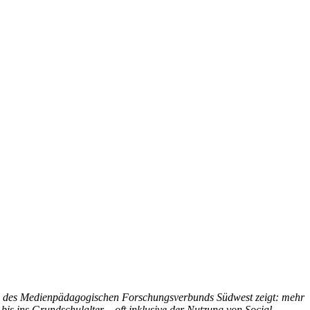
 2024 des Medienpädagogischen Forschungsverbunds Südwest zeigt: mehr
 bis ins Grundschulalter – oft inklusive der Nutzung von Social