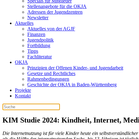
Specials für Mitglieder
Stellenangebote für die OKJA
Adressen der Jugendzentren
Newsletter
Aktuelles
Aktuelles von der AGJF
Finanzen
Jugendpolitik
Fortbildung
Tipps
Fachliteratur
OKJA
Prinzipien der Offenen Kinder- und Jugendarbeit
Gesetze und Rechtliches
Rahmenbedingungen
Geschichte der OKJA in Baden-Württemberg
Projekte
Kontakt
KIM Studie 2024: Kindheit, Internet, Med
Die Internetnutzung ist für viele Kinder heute ein selbstverständli
als die Hälfte der internetnutzenden Sechs- bis 13-Jährigen ist täglic