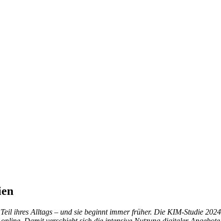
ien
cher Teil ihres Alltags – und sie beginnt immer früher. Die KIM-Studie
h online. Damit verschiebt sich die intensive Nutzung digitaler Angebote